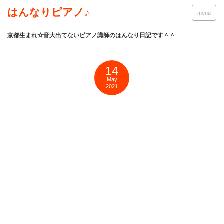
はんなりピアノ♪
menu
京都生まれ☆音大出てないピアノ講師のはんなり日記です＾＾
14
May
2021