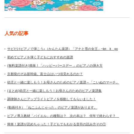
人気の記事
サビだけピアノで弾こう♪（かんたん楽譜）「アナと雪の女王」~let it go
初めてピアノを弾く子どもにおすすめの楽譜
(無料楽譜付き)簡単！「ハッピーバースデー 」のピアノの弾き方
京都発のぞみ新幹線。富士山はいつ頃見れるのか？
幼児と一緒に楽しもう！お母さんのためのピアノ楽譜～「こいぬのマーチ」
(まとめ)幼児と一緒に楽しもう！お母さんのためのピアノ楽譜集
調律師さんにアップライトピアノを移動してもらいました！
(動画付き）「ねこふんじゃった」のピアノ楽譜があります。
ピアノ導入教材「バイエル」の種類は？ 次の本は？ 何年で終わらす？
簡単！楽譜が読めちゃった！子どもでもわかる音符の読み方その①