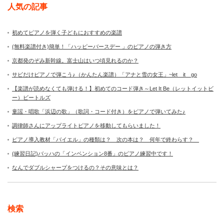
人気の記事
初めてピアノを弾く子どもにおすすめの楽譜
(無料楽譜付き)簡単！「ハッピーバースデー 」のピアノの弾き方
京都発のぞみ新幹線。富士山はいつ頃見れるのか？
サビだけピアノで弾こう♪（かんたん楽譜）「アナと雪の女王」~let it go
【楽譜が読めなくても弾ける！】初めてのコード弾き～Let It Be（レットイットビ
ー）ビートルズ
童謡・唱歌「浜辺の歌」（歌詞・コード付き）をピアノで弾いてみた♪
調律師さんにアップライトピアノを移動してもらいました！
ピアノ導入教材「バイエル」の種類は？ 次の本は？ 何年で終わらす？
(練習日記)バッハの「インベンション8番」のピアノ練習中です！
なんでダブルシャープをつけるの？その意味とは？
検索