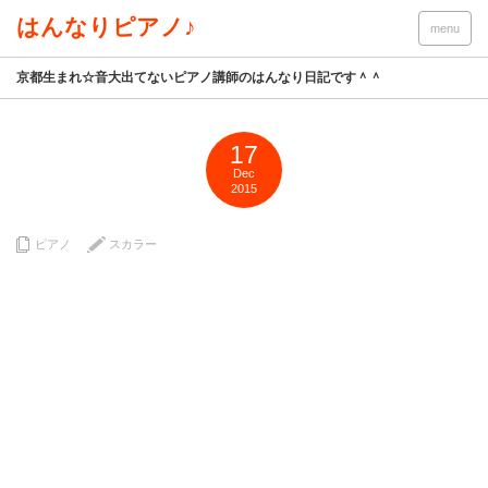
はんなりピアノ♪
menu
京都生まれ☆音大出てないピアノ講師のはんなり日記です＾＾
17
Dec
2015
ピアノ
スカラー