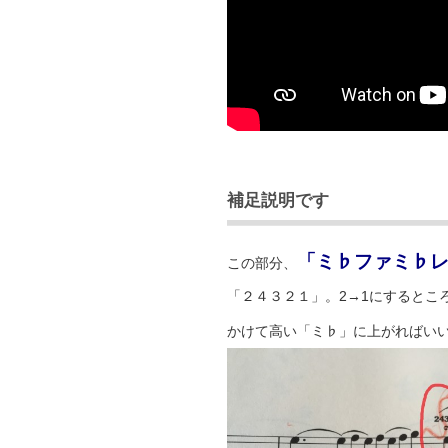
補足説明です
「ミ♭ファミ♭
この部分、
「２４３２１」。2→1にするとこ
かけて高い「ミ♭」に上がればい