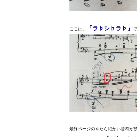
「ラ♭シ♭ラ♭」
ここは、
最終ページのやたら細かい音符が続