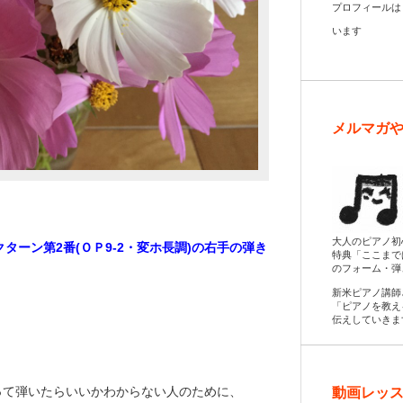
プロフィール
います
メルマガ
大人のピアノ初
ターン第2番(ＯＰ9-2・変ホ長調)の右手の弾き
特典「ここまで
のフォーム・弾
新米ピアノ講師
「ピアノを教え
伝えしていきま
って弾いたらいいかわからない人のために、
動画レッス