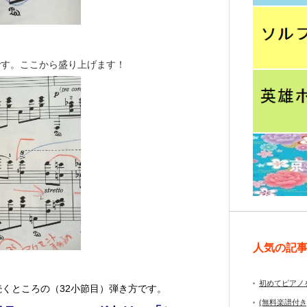
です。ここから盛り上げます！
人気の記
初めてピアノ
くところの（32小節目）弾き方です。
(無料楽譜付