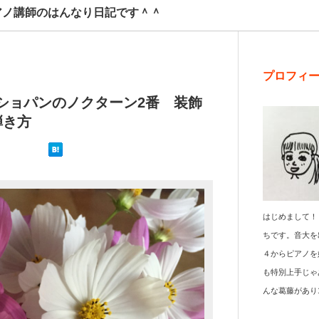
アノ講師のはんなり日記です＾＾
プロフィ
】ショパンのノクターン2番 装飾
弾き方
はじめまして！
ちです。音大を
４からピアノを
も特別上手じゃ
んな葛藤があり