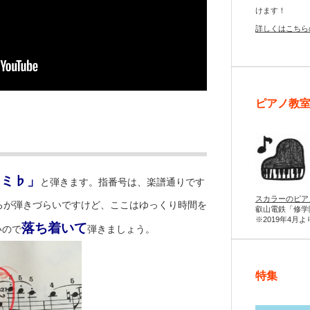
けます！
詳しくはこちら
ピアノ教
レミ♭」
と弾きます。指番号は、楽譜通りです
スカラーのピア
ろが弾きづらいですけど、ここはゆっくり時間を
叡山電鉄「修学
※2019年4月
落ち着いて
いので
弾きましょう。
特集