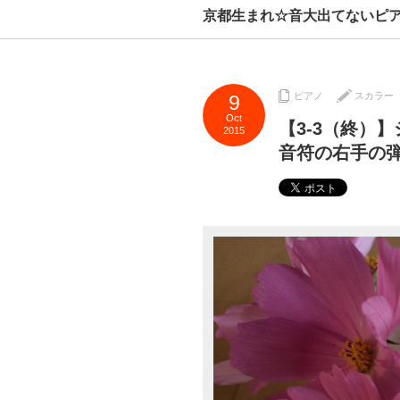
京都生まれ☆音大出てないピ
ピアノ
スカラー
9
Oct
【3-3（終）
2015
音符の右手の