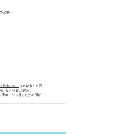
の記事へ
室
ノ教室です。
（京都市左京区）。
院」駅から徒歩20分。
より千葉に引っ越したため閉鎖