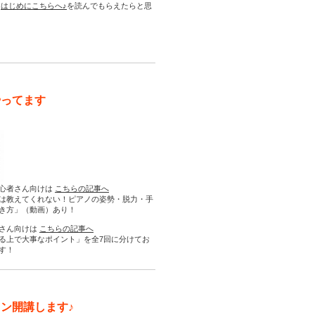
は
はじめにこちらへ♪
を読んでもらえたらと思
やってます
心者さん向けは
こちらの記事へ
は教えてくれない！ピアノの姿勢・脱力・手
き方」（動画）あり！
さん向けは
こちらの記事へ
る上で大事なポイント」を全7回に分けてお
す！
ン開講します♪