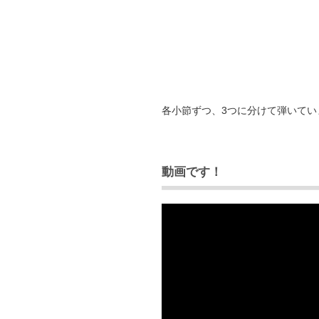
各小節ずつ、3つに分けて弾いてい
動画です！