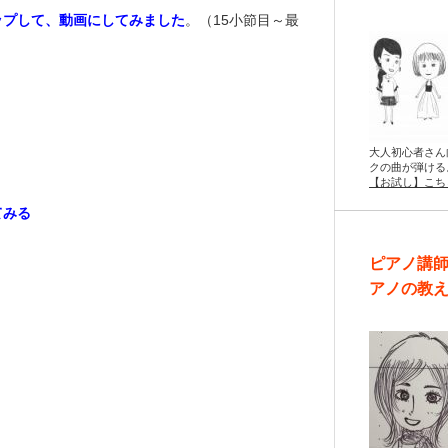
ップして、動画にしてみました
。（15小節目～最
大人初心者さん
クの曲が弾ける
【お試し】こち
てみる
ピアノ講
アノの教