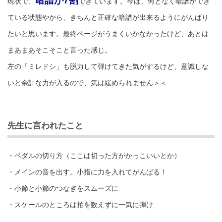
暗譜が7割
現状で、
できています。今は、何となく暗譜ができ
ている状態やから、きちんと正確な暗譜が出来るようにがんばり
たいと思います。最終ページがうまくいかなかったけど、あとは
まあまあそこそこと言った感じ。
左の「ミレドシ」も脱力して弾けてきた気がするけど、意識しな
いと余計な力が入るので、気は緩められません＞＜
先生に言われたこと
・ペダルの切り方（ここは切った方がかっこいいとか）
・メインの音を出す。小指に力を入れてがんばる！
・小節と小節のつなぎをスムーズに
・スケールのところは拍を数えずに一気に弾け