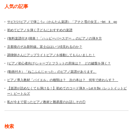
人気の記事
サビだけピアノで弾こう♪（かんたん楽譜）「アナと雪の女王」~let it go
初めてピアノを弾く子どもにおすすめの楽譜
(無料楽譜付き)簡単！「ハッピーバースデー 」のピアノの弾き方
京都発のぞみ新幹線。富士山はいつ頃見れるのか？
調律師さんにアップライトピアノを移動してもらいました！
(ピアノ初心者向け)シャープとフラットの意味は？ どの鍵盤を弾く？
(動画付き）「ねこふんじゃった」のピアノ楽譜があります。
ピアノ導入教材「バイエル」の種類は？ 次の本は？ 何年で終わらす？
【楽譜が読めなくても弾ける！】初めてのコード弾き～Let It Be（レットイットビ
ー）ビートルズ
私が今まで習ったピアノ教材と難易度のお話しその①
検索