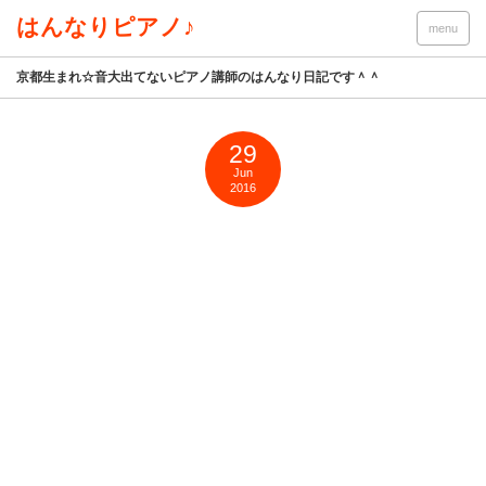
はんなりピアノ♪
menu
京都生まれ☆音大出てないピアノ講師のはんなり日記です＾＾
29
Jun
2016