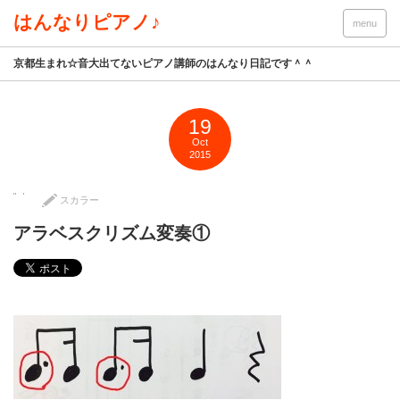
はんなりピアノ♪
menu
京都生まれ☆音大出てないピアノ講師のはんなり日記です＾＾
19
Oct
2015
スカラー
アラベスクリズム変奏①