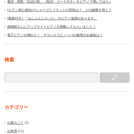
童謡・唱歌「浜辺の歌」（歌詞・コード付き）をピアノで弾いてみた♪
(ピアノ初心者向け)シャープとフラットの意味は？ どの鍵盤を弾く？
(動画付き）「ねこふんじゃった」のピアノ楽譜があります。
調律師さんにアップライトピアノを移動してもらいました！
電子ピアノが壊れた！ ヤマハクラビノーバの修理のお値段は？
検索
カテゴリー
お家のこと
(2)
お料理
(11)