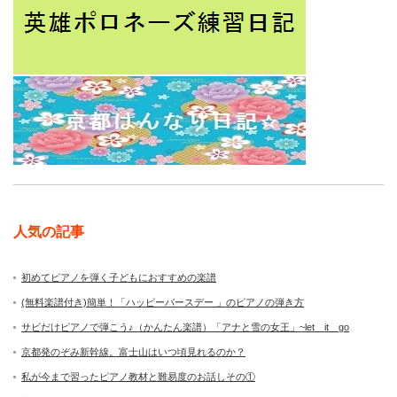
人気の記事
初めてピアノを弾く子どもにおすすめの楽譜
(無料楽譜付き)簡単！「ハッピーバースデー 」のピアノの弾き方
サビだけピアノで弾こう♪（かんたん楽譜）「アナと雪の女王」~let it go
京都発のぞみ新幹線。富士山はいつ頃見れるのか？
私が今まで習ったピアノ教材と難易度のお話しその①