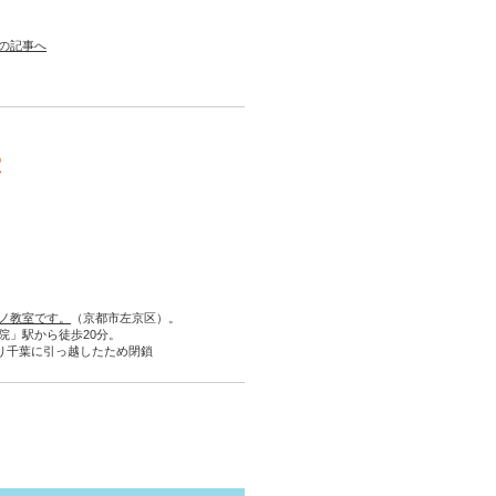
の記事へ
室
ノ教室です。
（京都市左京区）。
院」駅から徒歩20分。
より千葉に引っ越したため閉鎖