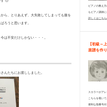
 😯
ピアノの教え方
もピアノ講師に
たから、とりあえず、大失敗してしまっても腹を
詳しくはこちら
んばろうと思います。
り今は不安だけしかない・・・。
【初級～
楽譜を作
母さんたちにお渡ししました。
スカラーがアレ
こちらを覗いて
便利な指番号付