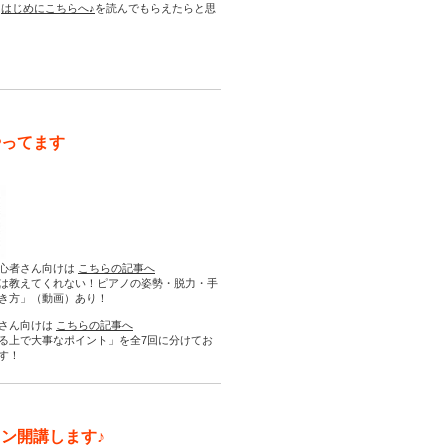
は
はじめにこちらへ♪
を読んでもらえたらと思
やってます
心者さん向けは
こちらの記事へ
は教えてくれない！ピアノの姿勢・脱力・手
き方」（動画）あり！
さん向けは
こちらの記事へ
る上で大事なポイント」を全7回に分けてお
す！
ン開講します♪