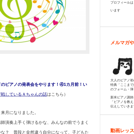
プロフィール
います
メルマガ
大人のピアノ初
てのピアノの発表会をやります！④1カ月前！い
特典「ここまで
のフォーム・弾
苦戦しているＡちゃんの話
はこちら）
新米ピアノ講師
「ピアノを教え
伝えしていきま
よ来月になりました。
講師演奏上手く弾けるかな、みんなの前でうまく
動画レッス
かな？ 普段と全然違う自分になって、子どもた