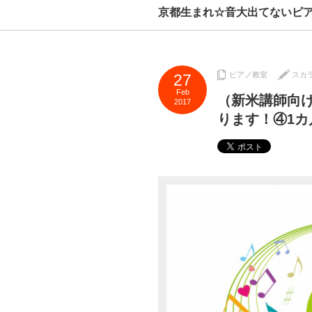
京都生まれ☆音大出てないピ
ピアノ教室
スカ
27
Feb
（新米講師向
2017
ります！④1