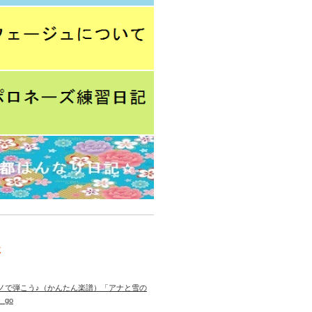
事
ノで弾こう♪（かんたん楽譜）「アナと雪の
 go