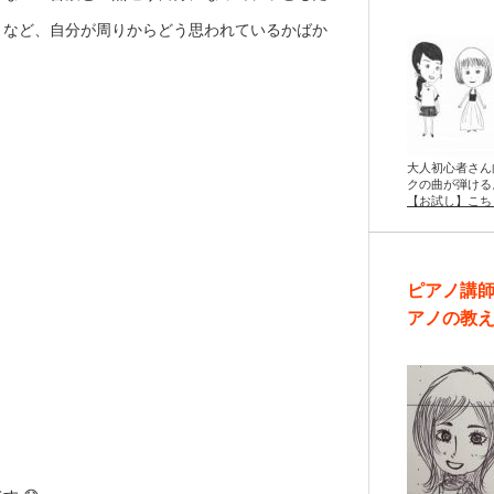
・など、自分が周りからどう思われているかばか
＜
大人初心者さん
クの曲が弾ける
【お試し】こち
ピアノ講
アノの教