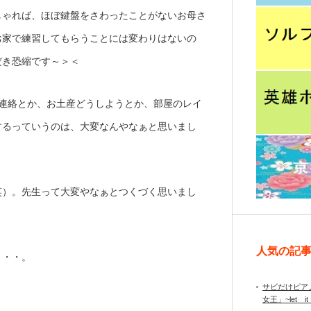
しゃれば、ほぼ鍵盤をさわったことがないお母さ
お家で練習してもらうことには変わりはないの
だき恐縮です～＞＜
の連絡とか、お土産どうしようとか、部屋のレイ
するっていうのは、大変なんやなぁと思いまし
笑）。先生って大変やなぁとつくづく思いまし
人気の記
・・・。
サビだけピア
女王」~let it