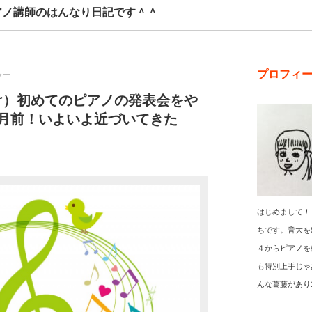
アノ講師のはんなり日記です＾＾
プロフィ
ラー
け）初めてのピアノの発表会をや
カ月前！いよいよ近づいてきた
はじめまして！
ちです。音大を
４からピアノを
も特別上手じゃ
んな葛藤があり