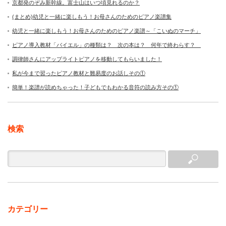
京都発のぞみ新幹線。富士山はいつ頃見れるのか？
(まとめ)幼児と一緒に楽しもう！お母さんのためのピアノ楽譜集
幼児と一緒に楽しもう！お母さんのためのピアノ楽譜～「こいぬのマーチ」
ピアノ導入教材「バイエル」の種類は？ 次の本は？ 何年で終わらす？
調律師さんにアップライトピアノを移動してもらいました！
私が今まで習ったピアノ教材と難易度のお話しその①
簡単！楽譜が読めちゃった！子どもでもわかる音符の読み方その①
検索
カテゴリー