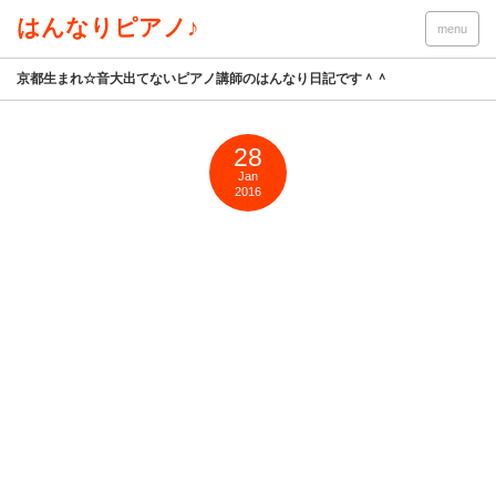
はんなりピアノ♪
menu
京都生まれ☆音大出てないピアノ講師のはんなり日記です＾＾
28
Jan
2016