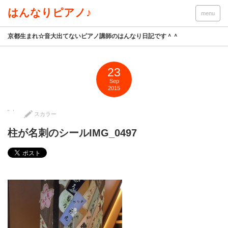
はんなりピアノ♪
menu
京都生まれ☆音大出てないピアノ講師のはんなり日記です＾＾
23
Sep
2015
スカラー
柱が名刺のシールIMG_0497