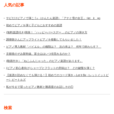
人気の記事
サビだけピアノで弾こう♪（かんたん楽譜）「アナと雪の女王」~let it go
初めてピアノを弾く子どもにおすすめの楽譜
(無料楽譜付き)簡単！「ハッピーバースデー 」のピアノの弾き方
調律師さんにアップライトピアノを移動してもらいました！
ピアノ導入教材「バイエル」の種類は？ 次の本は？ 何年で終わらす？
京都発のぞみ新幹線。富士山はいつ頃見れるのか？
(動画付き）「ねこふんじゃった」のピアノ楽譜があります。
(ピアノ初心者向け)シャープとフラットの意味は？ どの鍵盤を弾く？
【楽譜が読めなくても弾ける！】初めてのコード弾き～Let It Be（レットイットビ
ー）ビートルズ
私が今まで習ったピアノ教材と難易度のお話しその①
検索