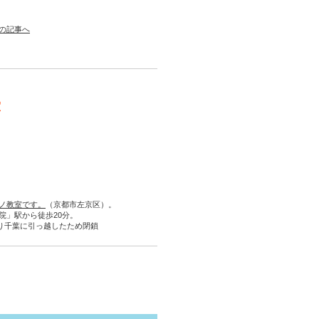
の記事へ
室
ノ教室です。
（京都市左京区）。
院」駅から徒歩20分。
より千葉に引っ越したため閉鎖