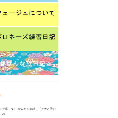
事
ノで弾こう♪（かんたん楽譜）「アナと雪の
 go