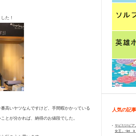
ました！
一番高いヤツなんですけど、手間暇かかっている
人気の記
いことが分かれば、納得のお値段でした。
サビだけピア
女王」~let it