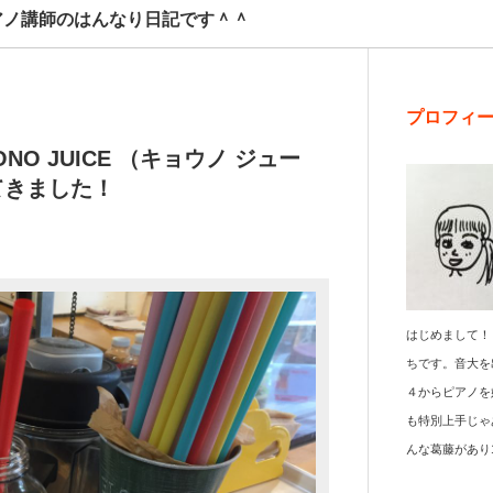
アノ講師のはんなり日記です＾＾
プロフィ
NO JUICE （キョウノ ジュー
てきました！
はじめまして！
ちです。音大を
４からピアノを
も特別上手じゃ
んな葛藤があり