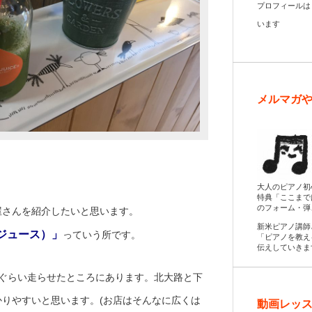
プロフィール
います
メルマガ
大人のピアノ初
特典「ここまで
のフォーム・弾
屋さんを紹介したいと思います。
新米ピアノ講師
ノ ジュース）」
っていう所です。
「ピアノを教え
伝えしていきま
分ぐらい走らせたところにあります。北大路と下
りやすいと思います。(お店はそんなに広くは
動画レッス