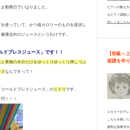
たま勤務日でいはりました。
ピアノの教え方
もピアノ講師に
詳しくはこちら
材を使っていて、かつ低カロリーのものを提供し
、健康志向のジュースというわけです。
ルドプレスジュース」です！！
【初級～
楽譜を作
菜と果物の水分だけをゆっくりゆっくり押しつぶ
ース
なんですって！
「コールドプレスジュース」の
ミドリ
です。
０円！！！
スカラーがアレ
こちらを覗いて
便利な指番号付