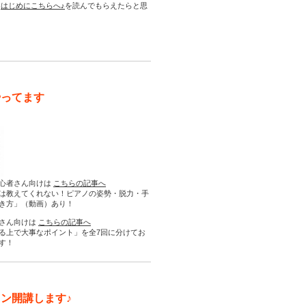
は
はじめにこちらへ♪
を読んでもらえたらと思
やってます
心者さん向けは
こちらの記事へ
は教えてくれない！ピアノの姿勢・脱力・手
き方」（動画）あり！
さん向けは
こちらの記事へ
る上で大事なポイント」を全7回に分けてお
す！
ン開講します♪