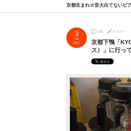
京都生まれ☆音大出てないピ
京都
スカラー
3
Jul
京都下鴨「KYO
2017
ス）」に行っ