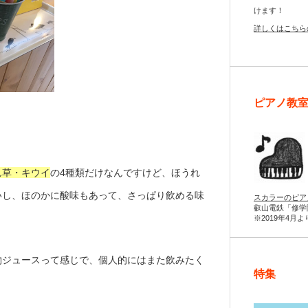
けます！
詳しくはこちら
ピアノ教
ん草・キウイ
の4種類だけ
なんですけど
、ほうれ
いし、ほのかに酸味もあって、さっぱり飲める味
スカラーのピア
叡山電鉄「修学
※2019年4月
物ジュースって感じで、個人的にはまた飲みたく
特集