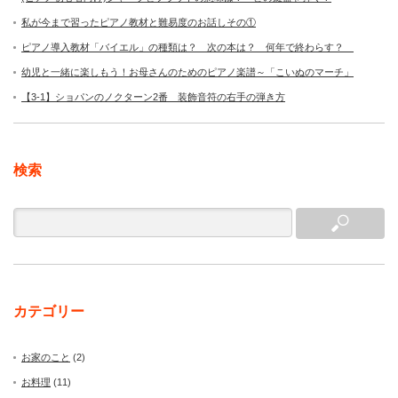
私が今まで習ったピアノ教材と難易度のお話しその①
ピアノ導入教材「バイエル」の種類は？ 次の本は？ 何年で終わらす？
幼児と一緒に楽しもう！お母さんのためのピアノ楽譜～「こいぬのマーチ」
【3-1】ショパンのノクターン2番 装飾音符の右手の弾き方
検索
カテゴリー
お家のこと
(2)
お料理
(11)