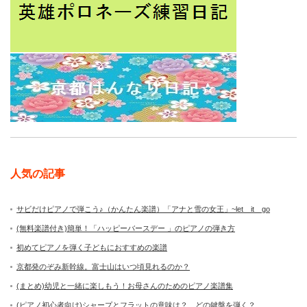
人気の記事
サビだけピアノで弾こう♪（かんたん楽譜）「アナと雪の女王」~let it go
(無料楽譜付き)簡単！「ハッピーバースデー 」のピアノの弾き方
初めてピアノを弾く子どもにおすすめの楽譜
京都発のぞみ新幹線。富士山はいつ頃見れるのか？
(まとめ)幼児と一緒に楽しもう！お母さんのためのピアノ楽譜集
(ピアノ初心者向け)シャープとフラットの意味は？ どの鍵盤を弾く？