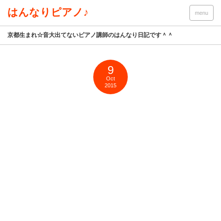
はんなりピアノ♪
menu
京都生まれ☆音大出てないピアノ講師のはんなり日記です＾＾
9
Oct
2015