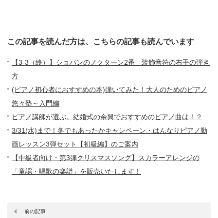
この記事を読んだ方は、こちらの記事も読んでいます
【3-3（終）】ショパンのノクターン2番 装飾音符の右手の弾き
方
(ピアノ初心者におすすめの本)弾いてみた！大人のためのピアノ
悠々塾～入門編
ピアノ講師が選ぶ。結婚式の余興でおすすめのピアノ曲は！？
3/31(水)まで！冬でもあったかキャンペーン・はんなりピアノ動
画レッスン3弾セット【初級編】のご案内
【中級者向け・第3弾クリスマスソング】スカラーアレンジの
「童謡・唱歌の楽譜」を販売いたします！
前の記事