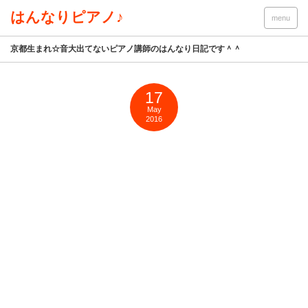
はんなりピアノ♪
menu
京都生まれ☆音大出てないピアノ講師のはんなり日記です＾＾
17
May
2016