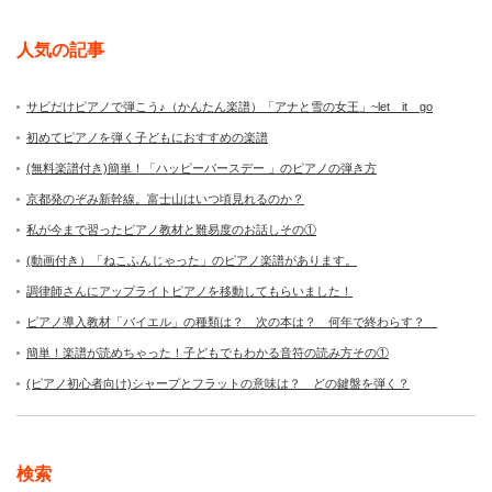
人気の記事
サビだけピアノで弾こう♪（かんたん楽譜）「アナと雪の女王」~let it go
初めてピアノを弾く子どもにおすすめの楽譜
(無料楽譜付き)簡単！「ハッピーバースデー 」のピアノの弾き方
京都発のぞみ新幹線。富士山はいつ頃見れるのか？
私が今まで習ったピアノ教材と難易度のお話しその①
(動画付き）「ねこふんじゃった」のピアノ楽譜があります。
調律師さんにアップライトピアノを移動してもらいました！
ピアノ導入教材「バイエル」の種類は？ 次の本は？ 何年で終わらす？
簡単！楽譜が読めちゃった！子どもでもわかる音符の読み方その①
(ピアノ初心者向け)シャープとフラットの意味は？ どの鍵盤を弾く？
検索