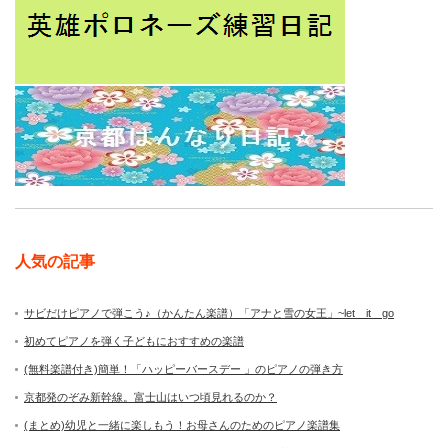
人気の記事
サビだけピアノで弾こう♪（かんたん楽譜）「アナと雪の女王」~let it go
初めてピアノを弾く子どもにおすすめの楽譜
(無料楽譜付き)簡単！「ハッピーバースデー 」のピアノの弾き方
京都発のぞみ新幹線。富士山はいつ頃見れるのか？
(まとめ)幼児と一緒に楽しもう！お母さんのためのピアノ楽譜集