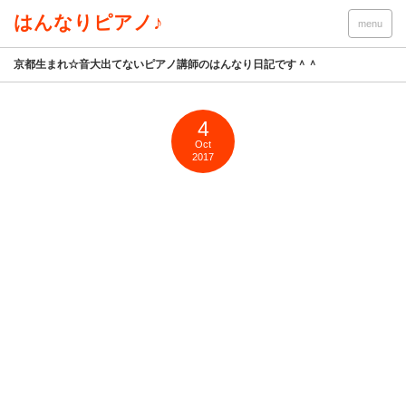
はんなりピアノ♪
menu
京都生まれ☆音大出てないピアノ講師のはんなり日記です＾＾
4
Oct
2017