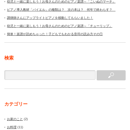
幼児と一緒に楽しもう！お母さんのためのピアノ楽譜～「こいぬのマーチ」
ピアノ導入教材「バイエル」の種類は？ 次の本は？ 何年で終わらす？
調律師さんにアップライトピアノを移動してもらいました！
幼児と一緒に楽しもう！お母さんのためのピアノ楽譜～「チューリップ」
簡単！楽譜が読めちゃった！子どもでもわかる音符の読み方その①
検索
カテゴリー
お家のこと
(2)
お料理
(11)