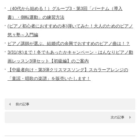
（40代から始める！）グループ3・第3回「バーナム（導入
書）・側転運動」の練習方法
(ピアノ初心者におすすめの本)弾いてみた！大人のためのピアノ
悠々塾～入門編
ピアノ講師が選ぶ。結婚式の余興でおすすめのピアノ曲は！？
3/31(水)まで！冬でもあったかキャンペーン・はんなりピアノ動
画レッスン3弾セット【初級編】のご案内
【中級者向け・第3弾クリスマスソング】スカラーアレンジの
「童謡・唱歌の楽譜」を販売いたします！
前の記事
次の記事