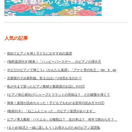
人気の記事
初めてピアノを弾く子どもにおすすめの楽譜
(無料楽譜付き)簡単！「ハッピーバースデー 」のピアノの弾き方
サビだけピアノで弾こう♪（かんたん楽譜）「アナと雪の女王」~let it go
京都発のぞみ新幹線。富士山はいつ頃見れるのか？
私が今まで習ったピアノ教材と難易度のお話しその①
(ピアノ初心者向け)シャープとフラットの意味は？ どの鍵盤を弾く？
簡単！楽譜が読めちゃった！子どもでもわかる音符の読み方その①
(動画付き）「ねこふんじゃった」のピアノ楽譜があります。
ピアノ導入教材「バイエル」の種類は？ 次の本は？ 何年で終わらす？
(まとめ)幼児と一緒に楽しもう！お母さんのためのピアノ楽譜集