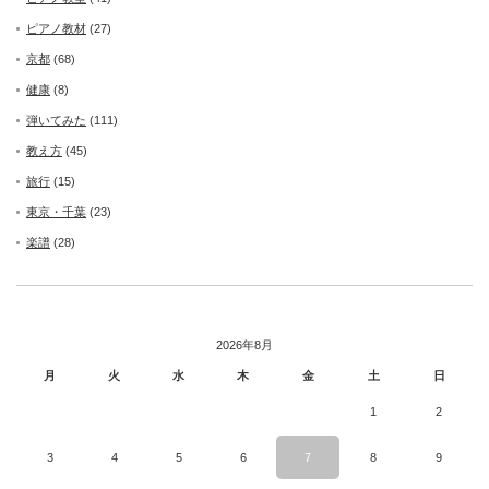
ピアノ教材
(27)
京都
(68)
健康
(8)
弾いてみた
(111)
教え方
(45)
旅行
(15)
東京・千葉
(23)
楽譜
(28)
2026年8月
月
火
水
木
金
土
日
1
2
3
4
5
6
7
8
9