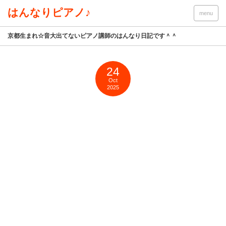
はんなりピアノ♪
menu
京都生まれ☆音大出てないピアノ講師のはんなり日記です＾＾
24
Oct
2025