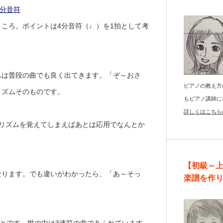
2分音符
ころ。ポイントは4分音符（♩）を1拍として考
ムは普段の曲でも良く出てきます。「ぞ～おさ
ピアノの教え方
リズムそのものです。
もピアノ講師に
詳しくはこちら
のリズムを覚えてしまえばあとは応用でなんとか
【初級～
なります。でも違いがわかったら、「あ～そっ
楽譜を作
ことです。世の中は3連符の曲であふれています