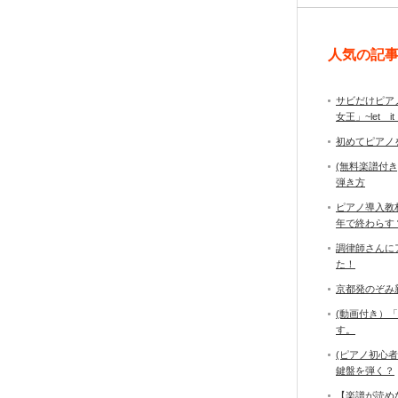
人気の記
サビだけピア
女王」~let it
初めてピアノ
(無料楽譜付
弾き方
ピアノ導入教
年で終わら
調律師さんに
た！
京都発のぞみ
(動画付き）
す。
(ピアノ初心
鍵盤を弾く？
【楽譜が読め