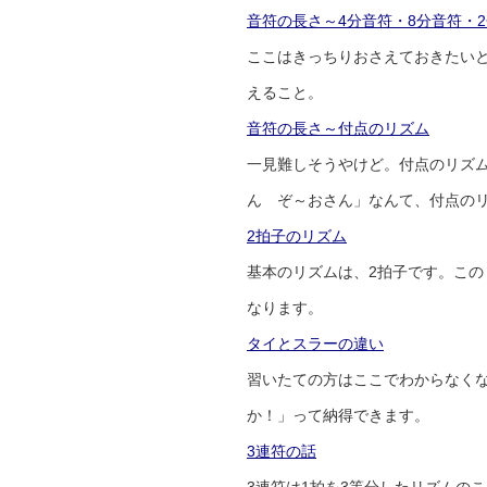
音符の長さ～4分音符・8分音符・
ここはきっちりおさえておきたいと
えること。
音符の長さ～付点のリズム
一見難しそうやけど。付点のリズ
ん ぞ～おさん」なんて、付点の
2拍子のリズム
基本のリズムは、2拍子です。こ
なります。
タイとスラーの違い
習いたての方はここでわからなく
か！」って納得できます。
3連符の話
3連符は1拍を3等分したリズムの