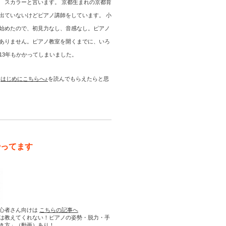
 スカラーと言います。 京都生まれの京都育
出ていないけどピアノ講師をしています。 小
始めたので、初見力なし、音感なし。ピアノ
ありません。ピアノ教室を開くまでに、いろ
13年もかかってしまいました。
は
はじめにこちらへ♪
を読んでもらえたらと思
やってます
心者さん向けは
こちらの記事へ
は教えてくれない！ピアノの姿勢・脱力・手
き方」（動画）あり！