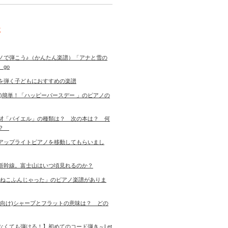
事
ノで弾こう♪（かんたん楽譜）「アナと雪の
 go
を弾く子どもにおすすめの楽譜
き)簡単！「ハッピーバースデー 」のピアノの
材「バイエル」の種類は？ 次の本は？ 何
す？
アップライトピアノを移動してもらいまし
新幹線。富士山はいつ頃見れるのか？
「ねこふんじゃった」のピアノ楽譜がありま
者向け)シャープとフラットの意味は？ どの
なくても弾ける！】初めてのコード弾き～Let