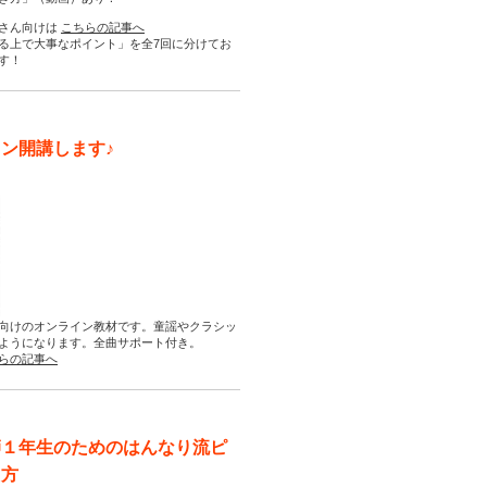
さん向けは
こちらの記事へ
る上で大事なポイント」を全7回に分けてお
す！
ン開講します♪
向けのオンライン教材です。童謡やクラシッ
ようになります。全曲サポート付き。
らの記事へ
師１年生のためのはんなり流ピ
え方