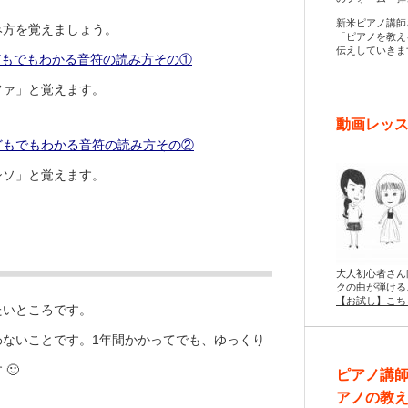
新米ピアノ講師
み方を覚えましょう。
「ピアノを教え
伝えしていきま
どもでもわかる音符の読み方その①
ファ」と覚えます。
動画レッス
どもでもわかる音符の読み方その②
シソ」と覚えます。
大人初心者さん
クの曲が弾ける
【お試し】こち
たいところです。
わないことです。1年間かかってでも、ゆっくり
🙂
ピアノ講
アノの教