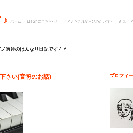
♪
ホーム
はじめにこちらへ♪
ピアノをこれから始めたい方へ
新米ピ
アノ講師のはんなり日記です＾＾
プロフィ
下さい(音符のお話)